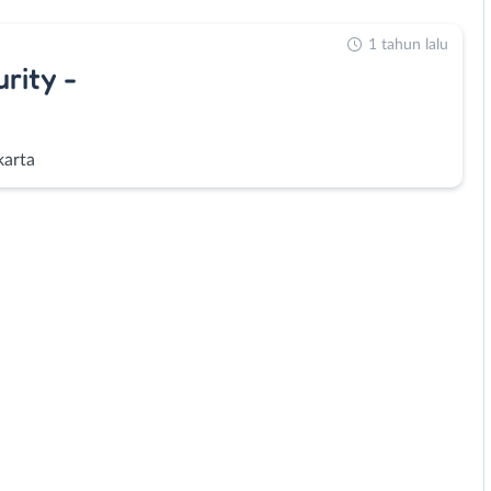
1 tahun lalu
rity -
karta