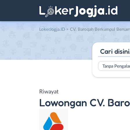
LokerJogja.ID
>
CV. Baroqah Berkumpul Bersa
Tanpa Pengal
Riwayat
Lowongan
CV. Bar