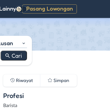
Lainnya
Pasang Lowongan
Gelap
lusan
Riwayat
Simpan
Profesi
Barista