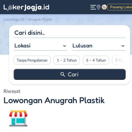
Pasang Loke
Gelap
LokerJogja.ID
>
Anugrah Plastik
Lokasi
Lulusan
Tanpa Pengalaman
1 – 2 Tahun
3 – 4 Tahun
5 Tahun L
Riwayat
Lowongan
Anugrah Plastik