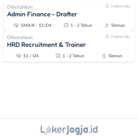
2 tahun lalu
Dibutuhkan
Admin Finance - Drafter
SMA/K - S1/D4
1 - 2 Tahun
Sleman
2 tahun lalu
Dibutuhkan
HRD Recruitment & Trainer
S1 / D4
1 - 2 Tahun
Sleman
Administrasi
Bantul
Ahli
Bebas
Instagram
WhatsApp
Gizi
(Remote
Ahli
Work)
X - Twitter
Telegram
Kecantikan
Gunungkidul
Analis
Kota
Kanal Lainnya..