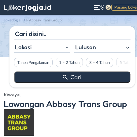
Pasang Loke
Gelap
LokerJogja.ID
>
Abbasy Trans Group
Lokasi
Lulusan
Tanpa Pengalaman
1 – 2 Tahun
3 – 4 Tahun
5 Tahun L
Riwayat
Lowongan
Abbasy Trans Group